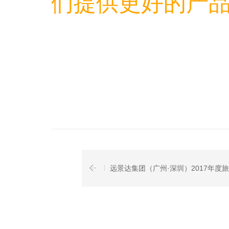
们提供更好的产
最后远景达在
意，好运成功
力支持，祝您
远景达集团（广州·深圳）2017年度旅游