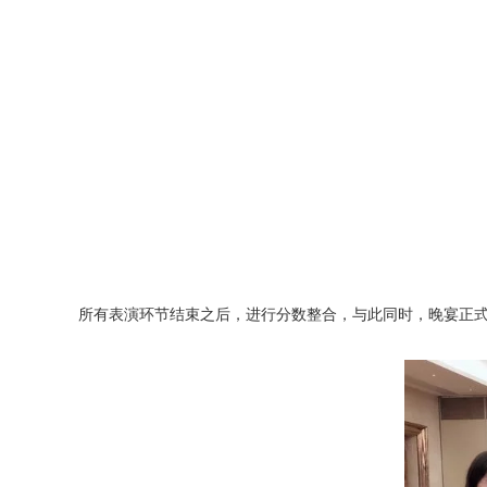
所有表演环节结束之后，进行分数整合，与此同时，晚宴正