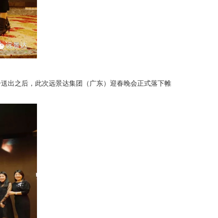
一送出之后，此次远景达集团（广东）迎春晚会正式落下帷