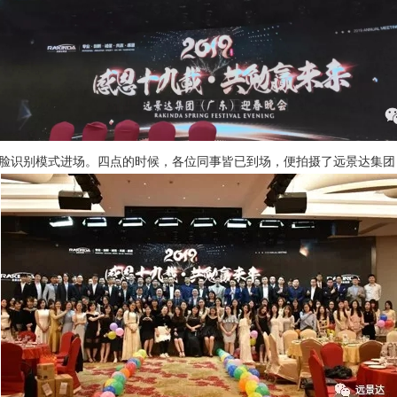
人脸识别模式进场。四点的时候，各位同事皆已到场，便拍摄了远景达集团