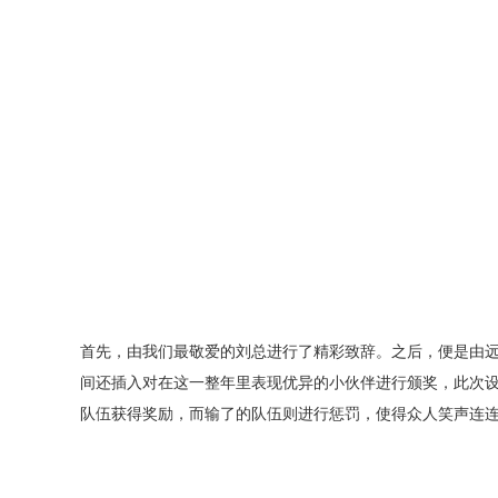
首先，由我们最敬爱的刘总进行了精彩致辞。之后，便是由
间还插入对在这一整年里表现优异的小伙伴进行颁奖，此次
队伍获得奖励，而输了的队伍则进行惩罚，使得众人笑声连