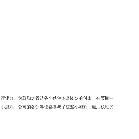
进行评分。为鼓励远景达各小伙伴以及团队的付出，在节目中
动小游戏，公司的各领导也都参与了这些小游戏，最后获胜的