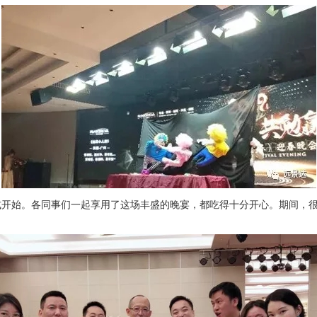
式开始。各同事们一起享用了这场丰盛的晚宴，都吃得十分开心。期间，