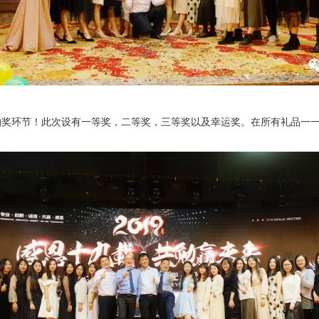
抽奖环节！此次设有一等奖，二等奖，三等奖以及幸运奖。在所有礼品一