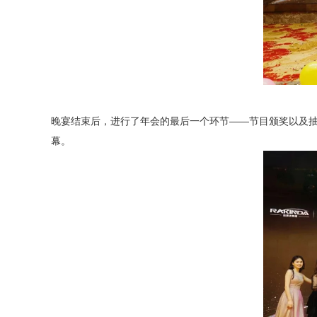
晚宴结束后，进行了年会的最后一个环节——节目颁奖以及
幕。