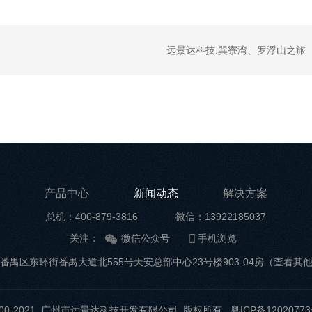
远景达科技:巽寮湾、罗浮山之旅
产品中心
新闻动态
解决方案
总机：400-879-3816
微信：13922185037
关注：
微信公众号
手机浏览
番禺区东环街番禺大道北555号天安总部中心23号楼903-04房
（查看其
t ©2000-2021 广州市远景达科技开发有限公司 版权所有
粤ICP备12020773