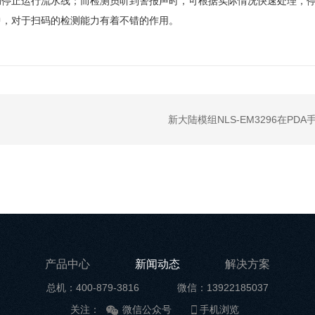
动停止运行流水线；而检测员听到警报声时，可根据实际情况快速处理，
中，对于扫码的检测能力有着不错的作用。
新大陆模组NLS-EM3296在PDA手
产品中心
新闻动态
解决方案
总机：400-879-3816
微信：13922185037
关注：
微信公众号
手机浏览