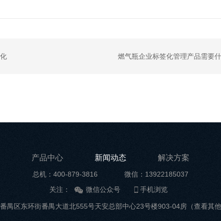
能化
燃气瓶企业标签化管理产品需要
产品中心
新闻动态
解决方案
总机：400-879-3816
微信：13922185037
关注：
微信公众号
手机浏览
番禺区东环街番禺大道北555号天安总部中心23号楼903-04房
（查看其