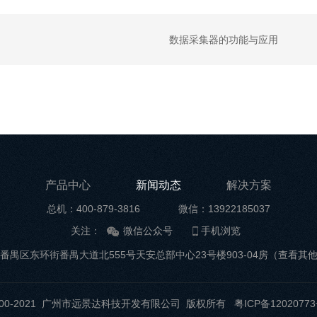
数据采集器的功能与应用
产品中心
新闻动态
解决方案
总机：400-879-3816
微信：13922185037
关注：
微信公众号
手机浏览
番禺区东环街番禺大道北555号天安总部中心23号楼903-04房
（查看其
t ©2000-2021 广州市远景达科技开发有限公司 版权所有
粤ICP备12020773