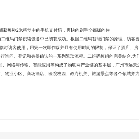
以捕获每秒2米移动中的手机支付码，再快的刷手全都抓的住！
的二维码门禁识读设备中已初获成功。根据二维码智能门禁的原理，访客
供临时访客使用，用完一次即作废并且有使用时间的限制，保证了酒店、
进行询问、登记和身份确认的一系列繁琐流程。
二维码模组的完美结合
,
知、网络与传输、智能应用等构成了物联网产业链的基本层，
广州市远景
发、物业小区、商场酒店、医院校园、政府机关、旅游景点等各个领域并