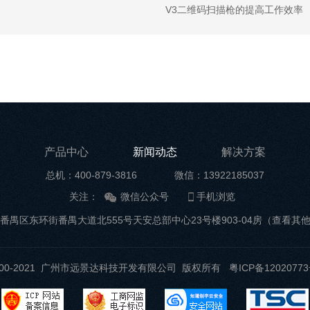
V3二维码扫描枪的提高工作效率
产品中心
新闻动态
解决方案
总机：400-879-3816
微信：13922185037
关注：
微信公众号
手机浏览
番禺区东环街番禺大道北555号天安总部中心23号楼903-04房
（查看其
t ©2000-2021 广州市远景达科技开发有限公司 版权所有
粤ICP备12020773