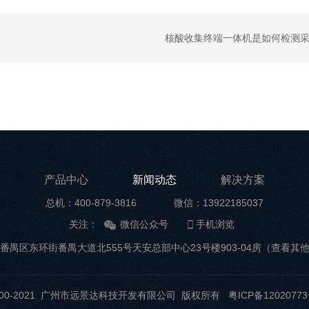
核酸收集终端一体机是如何检测
产品中心
新闻动态
解决方案
总机：400-879-3816
微信：13922185037
关注：
微信公众号
手机浏览
番禺区东环街番禺大道北555号天安总部中心23号楼903-04房
（查看其
t ©2000-2021 广州市远景达科技开发有限公司 版权所有
粤ICP备12020773