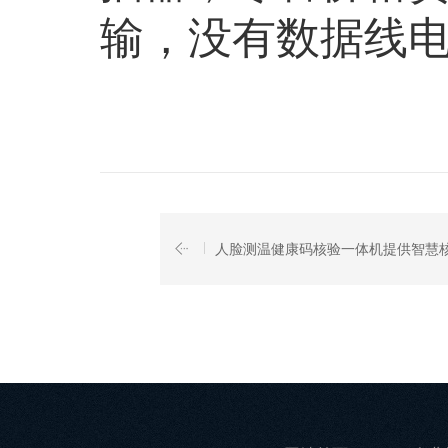
输，没有数据线
人脸测温健康码核验一体机提供智慧