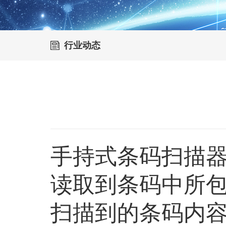
行业动态
手持式条码扫描
读取到条码中所
扫描到的条码内