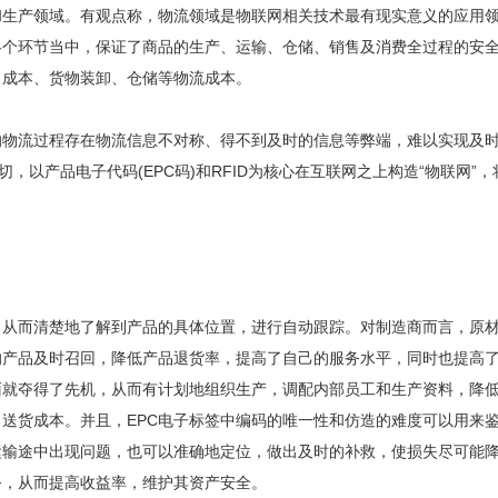
产领域。有观点称，物流领域是物联网相关技术最有现实意义的应用领域
个环节当中，保证了商品的生产、运输、仓储、销售及消费全过程的安全和
力成本、货物装卸、仓储等物流成本。
流过程存在物流信息不对称、得不到及时的信息等弊端，难以实现及时
切，以产品电子代码(EPC码)和RFID为核心在互联网之上构造“物联网
而清楚地了解到产品的具体位置，进行自动跟踪。对制造商而言，原材
的产品及时召回，降低产品退货率，提高了自己的服务水平，同时也提高
面就夺得了先机，从而有计划地组织生产，调配内部员工和生产资料，降
、送货成本。并且，EPC电子标签中编码的唯一性和仿造的难度可以用来
运输途中出现问题，也可以准确地定位，做出及时的补救，使损失尽可能
务，从而提高收益率，维护其资产安全。