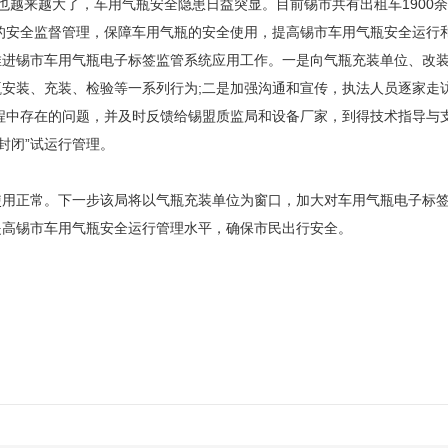
越大了，车用气瓶安全隐患日益突显。目前锡市共有出租车1900余辆
节的安全监督管理，保障车用气瓶的安全使用，提高锡市车用气瓶安全运行
推进锡市车用气瓶电子标签监管系统应用工作。一是向气瓶充装单位、改
安装、充装、检验等一系列行为;二是加强沟通和宣传，执法人员逐家走
程中存在的问题，并及时反馈给锡盟质监局和设备厂家，到得技术指导与
封闭”试运行管理。
正常。下一步该局将以气瓶充装单位为窗口，加大对车用气瓶电子标签
提高锡市车用气瓶安全运行管理水平，确保市民出行安全。