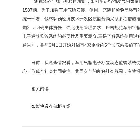
随着经济与城市规模的发展，出租车进行油改气的数量也越来
1587辆。为了加强车用气瓶安装、使用、充装和检验等环
统一部署，锡林郭勒经济技术开发区质监分局采取多项措施
知》，明确主体责任、强化使用管理要求、严格规范车用气瓶
电子标签监管系统的必要性及重要意义;三是了解系统使用过
通告》，并与6月1日开始对锡市4家企业的5个加气站实施了“
日前，从巡查情况看，车用气瓶电子标签动态监管系统使用
心，形成全社会共同关注、共同参与的良好社会氛围，有效
相关阅读
智能快递存储柜介绍