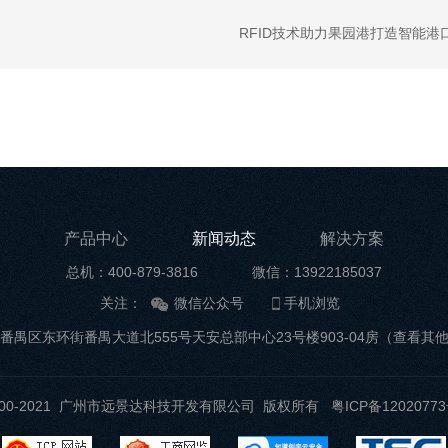
RFID技术助力果园港打造智能港
产品中心
新闻动态
解决方案
总机：400-879-3816
微信：13922185037
关注：
微信公众号
手机浏览
番禺区东环街番禺大道北555号天安总部中心23号楼903-04房
（查看其
t ©2000-2021 广州市远景达科技开发有限公司 版权所有
粤ICP备12020773