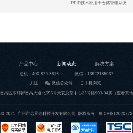
RFID技术应用于仓储管理系统
产品中心
新闻动态
解决方案
总机：400-879-3816
微信：13922185037
关注：
微信公众号
手机浏览
番禺区东环街番禺大道北555号天安总部中心23号楼903-04房
（查看其
t ©2000-2021 广州市远景达科技开发有限公司 版权所有
粤ICP备12020773