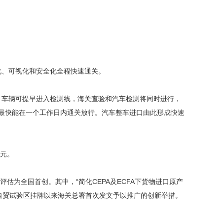
化、可视化和安全化全程快速通关。
，车辆可提早进入检测线，海关查验和汽车检测将同时进行，
口最快能在一个工作日内通关放行。汽车整车进口由此形成快速
美元。
为全国首创。其中，“简化CEPA及ECFA下货物进口原产
批自贸试验区挂牌以来海关总署首次发文予以推广的创新举措。