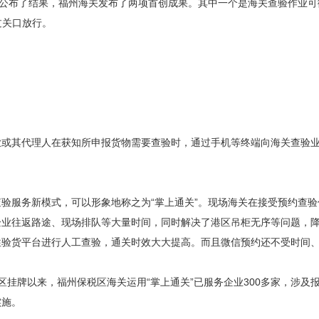
公布了结果，福州海关发布了两项首创成果。其中一个是海关查验作业可
过关口放行。
其代理人在获知所申报货物需要查验时，通过手机等终端向海关查验业务
服务新模式，可以形象地称之为“掌上通关”。现场海关在接受预约查验
企业往返路途、现场排队等大量时间，同时解决了港区吊柜无序等问题，
验货平台进行人工查验，通关时效大大提高。而且微信预约还不受时间、
牌以来，福州保税区海关运用“掌上通关”已服务企业300多家，涉及报
实施。