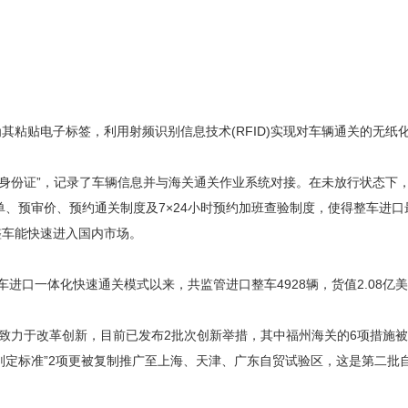
贴电子标签，利用射频识别信息技术(RFID)实现对车辆通关的无纸
身份证”，记录了车辆信息并与海关通关作业系统对接。在未放行状态下
单、预审价、预约通关制度及7×24小时预约加班查验制度，使得整车进
整车能快速进入国内市场。
口一体化快速通关模式以来，共监管进口整车4928辆，货值2.08亿
于改革创新，目前已发布2批次创新举措，其中福州海关的6项措施被评估
输判定标准”2项更被复制推广至上海、天津、广东自贸试验区，这是第二