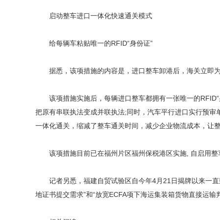
启动整车进口一体化快速通关模式
给每辆车粘贴唯一的RFID“身份证”
据悉，该项措施的内容是，进口整车卸港后，海关立即为其粘
该项措施实施后，每辆进口整车都拥有一张唯一的RFID“
把原有串联执法变成并联执法;同时，汽车平行进口实行预审
一体化通关，缩减了整车通关时间，减少企业物流成本，让
该项措施目前已在福州片区福州保税港区实施, 自启用整车进
记者另悉，福建自贸试验区自今年4月21日揭牌以来一直致力
地证书提交需求”和“放宽ECFA项下海运集装箱货物直接运