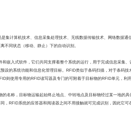
ification）产品是集计算机技术、信息采集处理技术、无线数据传输技术、
距离不同状态（移动、静止）下的自动识别。
件和嵌入式软件，它们共同支撑着整个系统的运行，用于完成信息采集、
预设的系统功能和信息化管理目标。RFID类似于条码扫描，对于条码
D则使用专用的RFID读写器及专门的可附着于目标物的RFID单元，利用R
物的名称，目标物运输起始终止地点、中转地点及目标物经过某一地的具体
同，RFID系统的应答器和阅读器之间不用接触就可完成识别，因此它