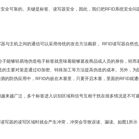
全可靠的。关键是标签、读写器安全，因此，我们把RFID系统安全问
读写器与主机之间的通信可以采用传统的攻击方法截获， RFID读写器自然
子能够轻易地伪造电子标签就意味着能够篡改商品或人员的身份，轻而易举
造的主要对策是通过ID加密、特殊加工等方法提高伪造的成本。另外，为防
的防伪应用中，RFID内嵌在木塞里，只要开启木塞，里面的RFID就
应用越来越广泛，多个标签进入识别区域和信号互相干扰在很多情况是不可避免
读写器的读写区域时就会产生冲突，冲突会导致误读、漏读。如图1所示