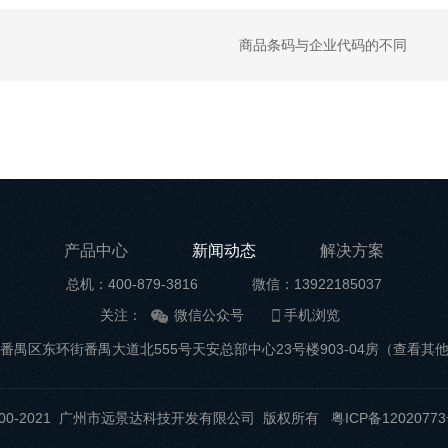
商品条码与企业代码的不同
产品中心
新闻动态
解决方案
总机：400-879-3816
微信：13922185037
关注：
微信公众号
手机浏览
番禺区东环街番禺大道北555号天安总部中心23号楼903-04房
（查看其
t ©2000-2021 广州市远景达科技开发有限公司 版权所有
粤ICP备12020773