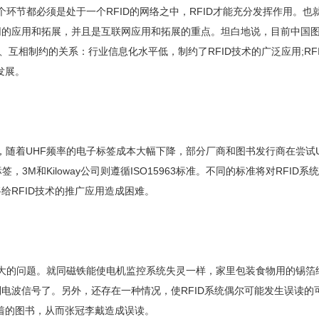
环节都必须是处于一个RFID的网络之中，RFID才能充分发挥作用。也就
网的应用和拓展，并且是互联网应用和拓展的重点。坦白地说，目前中国
、互相制约的关系：行业信息化水平低，制约了RFID技术的广泛应用;R
发展。
标准，随着UHF频率的电子标签成本大幅下降，部分厂商和图书发行商在尝试
标签，3M和Kiloway公司则遵循ISO15963标准。不同的标准将对RF
给RFID技术的推广应用造成困难。
大的问题。就同磁铁能使电机监控系统失灵一样，家里包装食物用的锡箔纸
电波信号了。另外，还存在一种情况，使RFID系统偶尔可能发生误读
拿着的图书，从而张冠李戴造成误读。