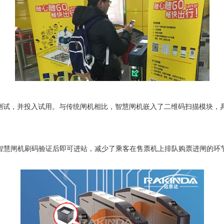
测试，并投入试用。与传统闸机相比，智慧闸机嵌入了二维码扫描模块，
慧闸机刷码验证后即可进站，减少了乘客在售票机上排队购票进闸的环