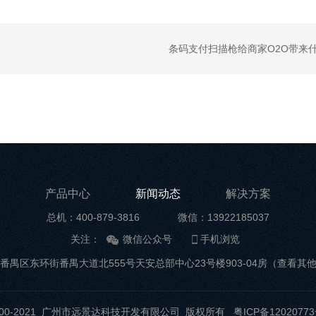
条码支付扫描枪给商家O2O带来
产品中心
新闻动态
解决方案
总机：400-879-3816
微信：13922185037
关注：
微信公众号
手机浏览
番禺区东环街番禺大道北555号天安总部中心23号楼903-04房
（查看其
t ©2000-2021 广州市远景达科技开发有限公司 版权所有
粤ICP备12020773