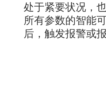
处于紧要状况，
所有参数的智能
后，触发报警或