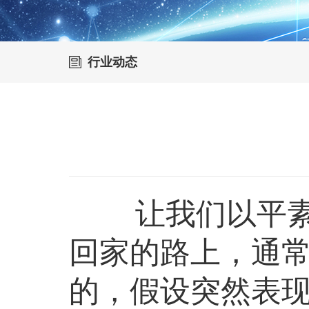
行业动态
让我们以平素
回家的路上，通
的，假设突然表