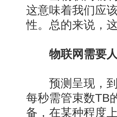
这意味着我们应
性。总的来说，
物联网需要人
预测呈现，到2
每秒需管束数TB
备，在某种程度