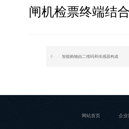
闸机检票终端结
智能购物由二维码和传感器构成
网站首页
企业