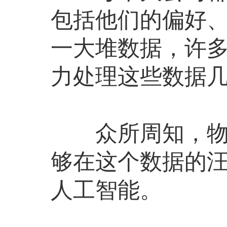
包括他们的偏好
一大堆数据，许
力处理这些数据
众所周知，物联
够在这个数据的
人工智能。