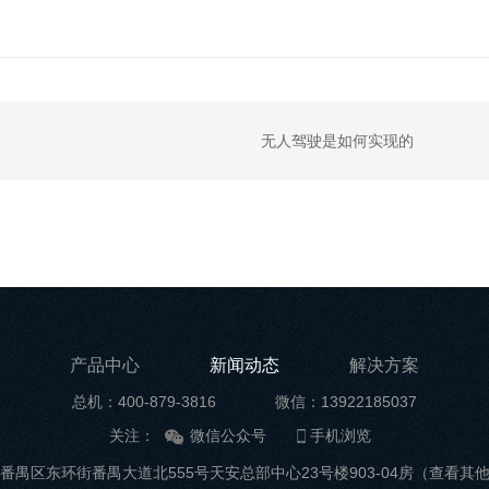
无人驾驶是如何实现的
产品中心
新闻动态
解决方案
总机：400-879-3816
微信：13922185037
关注：
微信公众号
手机浏览
番禺区东环街番禺大道北555号天安总部中心23号楼903-04房
（查看其