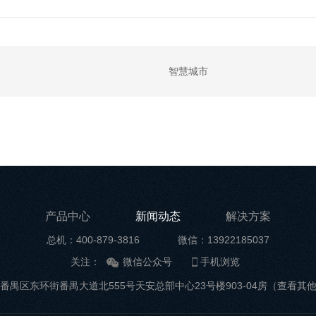
智慧城市
产品中心
新闻动态
解决方案
总机：400-879-3816
微信：13922185037
关注：
微信公众号
手机浏览
番禺区东环街番禺大道北555号天安总部中心23号楼903-04房
（查看其