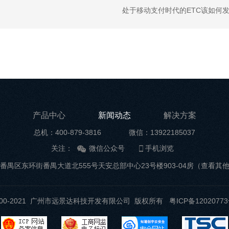
处于移动支付时代的ETC该如何
产品中心
新闻动态
解决方案
总机：400-879-3816
微信：13922185037
关注：
微信公众号
手机浏览
番禺区东环街番禺大道北555号天安总部中心23号楼903-04房
（查看其
t ©2000-2021 广州市远景达科技开发有限公司 版权所有
粤ICP备12020773