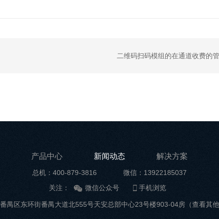
二维码扫码模组的在通道收费的
产品中心
新闻动态
解决方案
总机：400-879-3816
微信：13922185037
关注：
微信公众号
手机浏览
番禺区东环街番禺大道北555号天安总部中心23号楼903-04房
（查看其