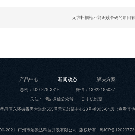
无线扫描枪不能识读条码的原因
产品中心
新闻动态
解决方案
总机：400-879-3816
微信：13922185037
关注：
微信公众号
手机浏览
番禺区东环街番禺大道北555号天安总部中心23号楼903-04房
（查看其
t ©2000-2021 广州市远景达科技开发有限公司 版权所有
粤ICP备12020773