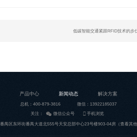
低碳智能交通紧跟RFID技术的步
产品中心
新闻动态
解决方案
总机：400-879-3816
微信：13922185037
关注：
微信公众号
手机浏览
番禺区东环街番禺大道北555号天安总部中心23号楼903-04房
（查看其