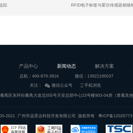
追踪
RFID电子标签与霍尔传感器相辅
产品中心
新闻动态
解决方案
总机：400-879-3816
微信：13922185037
关注：
微信公众号
手机浏览
番禺区东环街番禺大道北555号天安总部中心23号楼903-04房
（查看其
t ©2000-2021 广州市远景达科技开发有限公司 版权所有
粤ICP备12020773