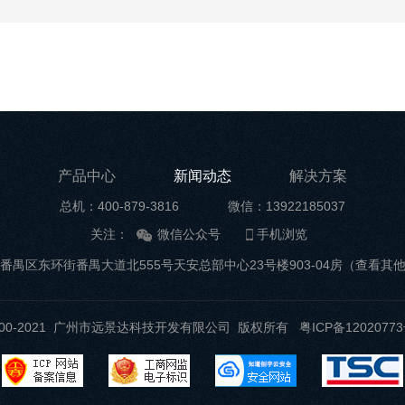
产品中心
新闻动态
解决方案
总机：400-879-3816
微信：13922185037
关注：
微信公众号
手机浏览
番禺区东环街番禺大道北555号天安总部中心23号楼903-04房
（查看其
t ©2000-2021 广州市远景达科技开发有限公司 版权所有
粤ICP备12020773