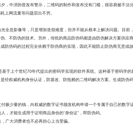
5前夕，中消协曾发布警示，二维码的制作和发布没有门槛，很容易被不法
消耗上网流量等问题层出不穷。
光全息影像等，只是增加造假难度，但并不能从根本上解决问题。目前，
防伪、不防伪的技术。另外，传统的商品防伪码都是由防伪解决方案供应
生成防伪码的过程完全依赖于防伪商的实现，因此不能防止防伪商无意或
基于上个世纪70年代提出的密码学实现的软件系统。这种基于密码学的
，是经权威机构身份认证，防篡改、防抵赖的二维码解决方案。生成防伪
极少量的钱，向权威的数字证书颁发机构申请一个专属于自己的数字证书，
y的人，才能生成用于证明商品身份的“身份证”，即防伪码。
，广大消费者也不必再担心上当受骗。