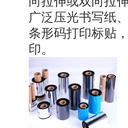
向拉伸或双向拉伸
广泛压光书写纸
条形码打印标贴
印。