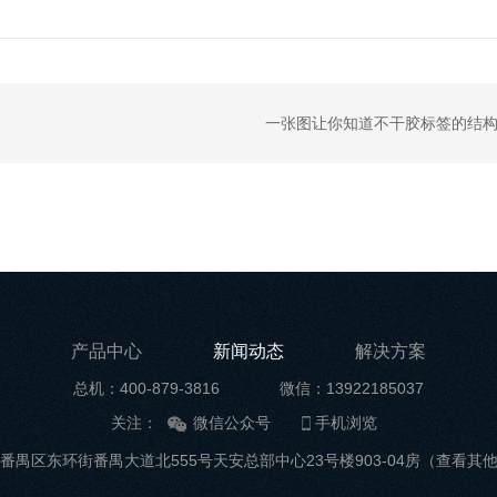
一张图让你知道不干胶标签的结
产品中心
新闻动态
解决方案
总机：400-879-3816
微信：13922185037
关注：
微信公众号
手机浏览
番禺区东环街番禺大道北555号天安总部中心23号楼903-04房
（查看其