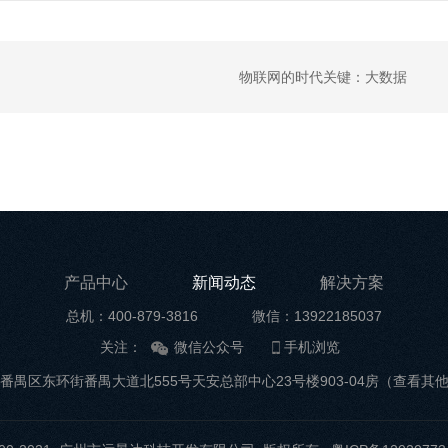
物联网的时代关键：大数据
产品中心
新闻动态
解决方案
总机：400-879-3816
微信：13922185037
关注：
微信公众号
手机浏览
番禺区东环街番禺大道北555号天安总部中心23号楼903-04房
（查看其