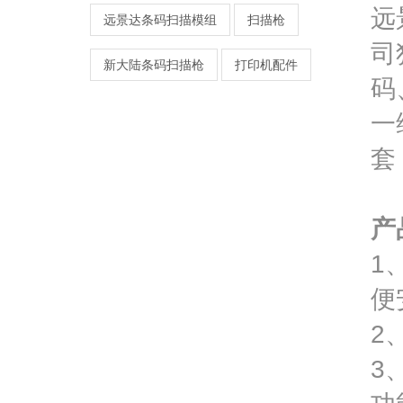
远
远景达条码扫描模组
扫描枪
司
新大陆条码扫描枪
打印机配件
码
一
套
产
1
便
2
3