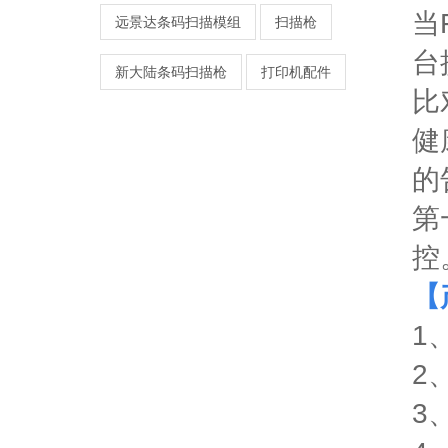
当
远景达条码扫描模组
扫描枪
台
新大陆条码扫描枪
打印机配件
比
健
的
第
控
【
1
2
3