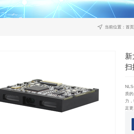
当前位置：
首页
新
扫
NL
质的
力，
足更