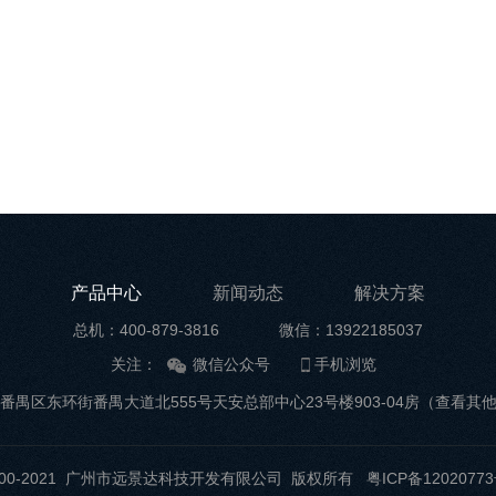
产品中心
新闻动态
解决方案
总机：400-879-3816
微信：13922185037
关注：
微信公众号
手机浏览
番禺区东环街番禺大道北555号天安总部中心23号楼903-04房
（查看其
t ©2000-2021 广州市远景达科技开发有限公司 版权所有
粤ICP备12020773