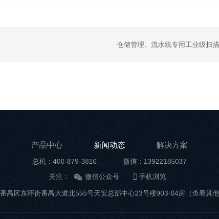
仓储管理、流水线专用工业级扫描枪NL
产品中心
新闻动态
解决方案
总机：400-879-3816
微信：13922185037
关注：
微信公众号
手机浏览
番禺区东环街番禺大道北555号天安总部中心23号楼903-04房
（查看其