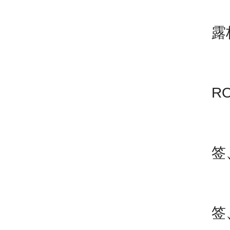
日
露
生
R
安
签
食
签