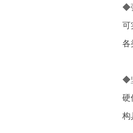
◆
可
各
◆
硬
构